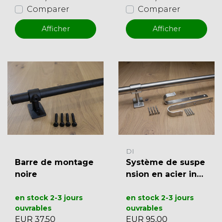
Comparer
Comparer
Afficher
Afficher
DI
Barre de montage
Système de suspe
noire
nsion en acier inox
ydable complet av
en stock 2-3 jours
ec crochets (60c
en stock 2-3 jours
ouvrables
ouvrables
m)
EUR 37,50
EUR 95,00