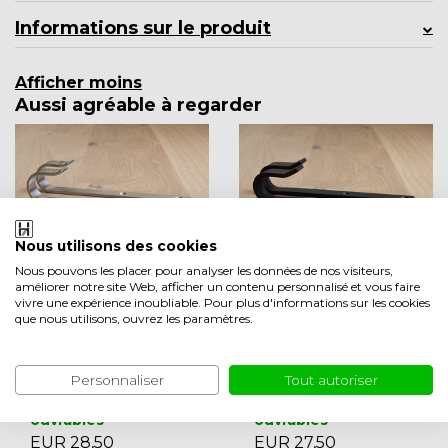
Informations sur le produit
Afficher moins
Aussi agréable à regarder
Nous utilisons des cookies
Nous pouvons les placer pour analyser les données de nos visiteurs,
améliorer notre site Web, afficher un contenu personnalisé et vous faire
vivre une expérience inoubliable. Pour plus d'informations sur les cookies
DI
que nous utilisons, ouvrez les paramètres.
Jeu de crochets d
Jeu de crochets d
e fixation en acier
e fixation noirs (th
inoxydable brossé
ermolaqué)
Personnaliser
Tout autoriser
en stock 2-3 jours
en stock 2-3 jours
ouvrables
ouvrables
EUR 28,50
EUR 27,50