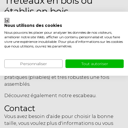
Tréteaux en bois ou
établis en bois
Vous avez besoin d'un établi ou d'un chevalet sur
Nous utilisons des cookies
place ? Créez facilement un lieu de travail à l'aide
Nous pouvons les placer pour analyser les données de nos visiteurs,
de tréteaux en bois/d'établis.
améliorer notre site Web, afficher un contenu personnalisé et vous faire
vivre une expérience inoubliable. Pour plus d'informations sur les cookies
Ces établis professionnels en bois ou tréteaux en
que nous utilisons, ouvrez les paramètres.
bois sont disponibles avec 2 ou 3 échelons.
Hauteur 80 cm (2 échelons) ou 90 cm (3 échelons).
Personnaliser
Tout autoriser
Ces tréteaux en bois de pin ou établis sont
pratiques (pliables) et très robustes une fois
assemblés.
Découvrez également notre
escabeau
.
Contact
Vous avez besoin d'aide pour choisir la bonne
taille, vous voulez plus d'informations ou vous