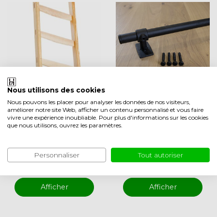
VE
Nous utilisons des cookies
Échelle simple dro
Barre de montage
Nous pouvons les placer pour analyser les données de nos visiteurs,
améliorer notre site Web, afficher un contenu personnalisé et vous faire
ite en bois
noire
vivre une expérience inoubliable. Pour plus d'informations sur les cookies
que nous utilisons, ouvrez les paramètres.
en stock 3-7 jours
en stock 2-3 jours
ouvrés
ouvrables
Personnaliser
Tout autoriser
EUR 139,00
EUR 37,50
Comparer
Comparer
Afficher
Afficher