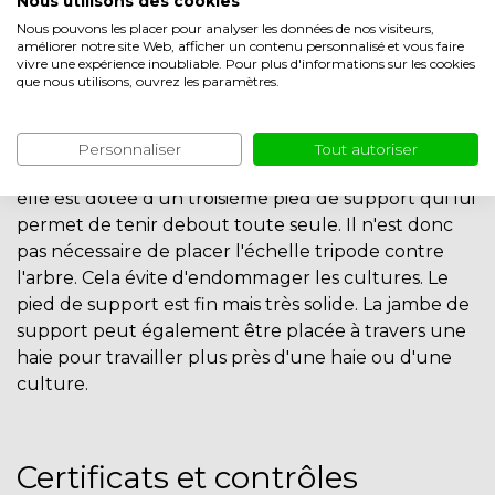
Nous utilisons des cookies
particuliers pour l'entretien de leur jardin.
Nous pouvons les placer pour analyser les données de nos visiteurs,
améliorer notre site Web, afficher un contenu personnalisé et vous faire
Le pas de notre échelle de cueillette est de 25
vivre une expérience inoubliable. Pour plus d'informations sur les cookies
cm ;
que nous utilisons, ouvrez les paramètres.
Notre échelle de cueillette est disponible de 7
à 11 échelons.
Personnaliser
Tout autoriser
Cette échelle de cueillette est pratique à utiliser car
elle est dotée d'un troisième pied de support qui lui
permet de tenir debout toute seule. Il n'est donc
pas nécessaire de placer l'échelle tripode contre
l'arbre. Cela évite d'endommager les cultures. Le
pied de support est fin mais très solide. La jambe de
support peut également être placée à travers une
haie pour travailler plus près d'une haie ou d'une
culture.
Certificats et contrôles