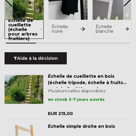
Échelle de
cueillette
Échelle
Échelle
(échelle
noire
blanche
pour arbres
fruitiers)
Aide à la décision
Échelle de cueillette en bois
(échelle tripode, échelle à fruits
ou échelle d'élagage)
Plusieurs tailles disponibles
en stock 3-7 jours ouvrés
EUR 215,00
Échelle simple droite en bois