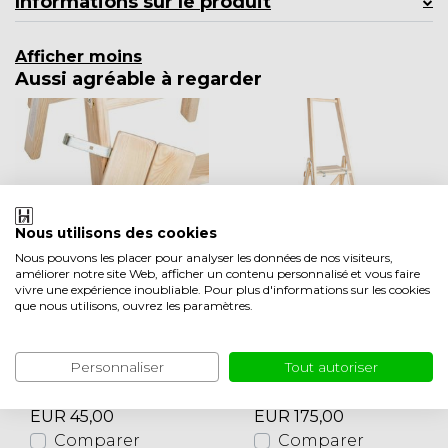
Informations sur le produit
Afficher moins
Aussi agréable à regarder
Nous utilisons des cookies
Nous pouvons les placer pour analyser les données de nos visiteurs,
améliorer notre site Web, afficher un contenu personnalisé et vous faire
VE
DA
vivre une expérience inoubliable. Pour plus d'informations sur les cookies
Plate-forme mobil
Escalier à plate-for
que nous utilisons, ouvrez les paramètres.
e / plateau pour es
me en bois (pin)
caliers de travail
Personnaliser
Tout autoriser
en stock 3-7 jours
en stock 3-7 jours
ouvrables
ouvrables
EUR 45,00
EUR 175,00
Comparer
Comparer