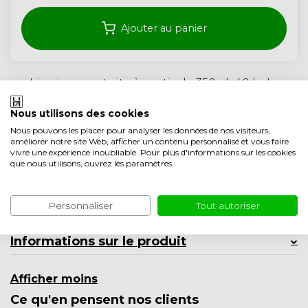
Ajouter au panier
Livraison gratuite à partir de 350,- (<40 kg)
Garantie de 5 ans
Nous utilisons des cookies
Qualité artisanale des Pays-Bas
Nous pouvons les placer pour analyser les données de nos visiteurs,
améliorer notre site Web, afficher un contenu personnalisé et vous faire
Ajouter à la liste comparative
vivre une expérience inoubliable. Pour plus d'informations sur les cookies
que nous utilisons, ouvrez les paramètres.
Spécifications
Personnaliser
Tout autoriser
Description du produit
Informations sur le produit
Afficher moins
Ce qu'en pensent nos clients