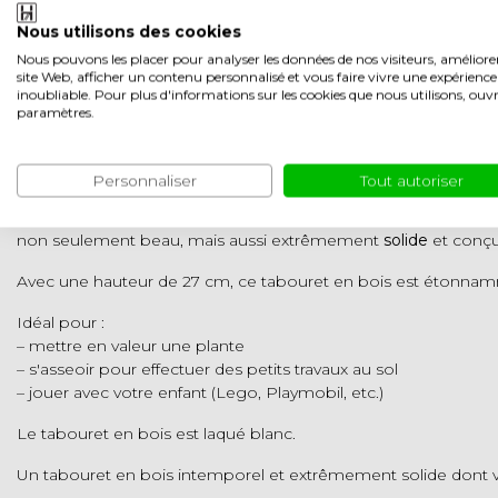
Nous utilisons des cookies
Description du produit
Nous pouvons les placer pour analyser les données de nos visiteurs, améliore
site Web, afficher un contenu personnalisé et vous faire vivre une expérience
Tabouret en chêne massif – 27 cm de hauteur
inoubliable. Pour plus d'informations sur les cookies que nous utilisons, ouvr
paramètres.
✔ Fabriqué en chêne massif
✔ Extrêmement solide et durable
✔ Laqué blanc
Personnaliser
Tout autoriser
Ce tabouret en chêne massif dégage une atmosphère chaleureus
non seulement beau, mais aussi extrêmement
solide
et conçu
Avec une hauteur de 27 cm, ce tabouret en bois est étonnam
Idéal pour :
– mettre en valeur une plante
– s'asseoir pour effectuer des petits travaux au sol
– jouer avec votre enfant (Lego, Playmobil, etc.)
Le tabouret en bois est laqué blanc.
Un tabouret en bois intemporel et extrêmement solide dont