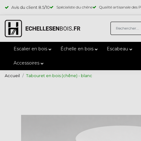
Avis du client
8.5
/10
Spécialiste du chêne
Qualité artisanale des 
Escalier en bois
Échelle en bois
Escabeau
Accessoires
Accueil
Tabouret en bois (chêne) - blanc