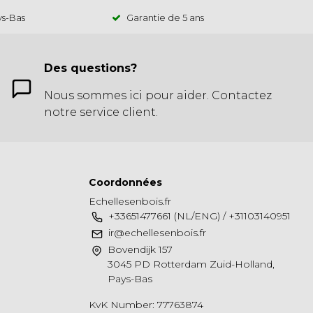
ys-Bas
Garantie de 5 ans
Des questions?
Nous sommes ici pour aider. Contactez
notre service client.
Coordonnées
Echellesenbois.fr
+33651477661 (NL/ENG) / +31103140951
ir@echellesenbois.fr
Bovendijk 157
3045 PD Rotterdam Zuid-Holland,
Pays-Bas
KvK Number: 77763874