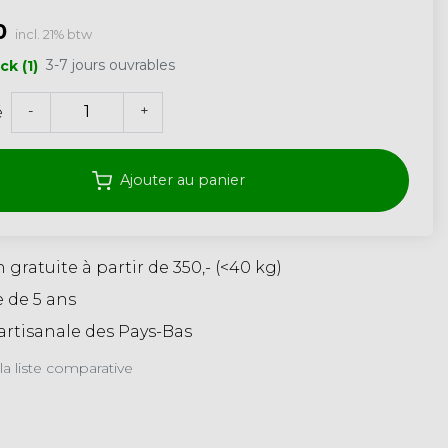
0
incl. 21% btw
3-7 jours ouvrables
ck (1)
-
+
é
Ajouter au panier
n gratuite à partir de 350,- (<40 kg)
 de 5 ans
artisanale des Pays-Bas
la liste comparative