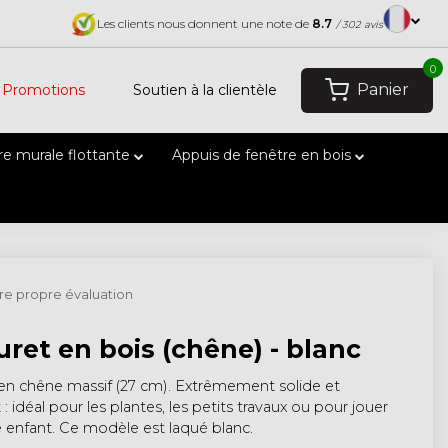
Les clients nous donnent une note de
8.7
/ 302 avis
0
Panier
Promotions
Soutien à la clientèle
e murale flottante
Appuis de fenêtre en bois
tre propre évaluation
ret en bois (chêne) - blanc
en chêne massif (27 cm). Extrêmement solide et
 : idéal pour les plantes, les petits travaux ou pour jouer
 enfant. Ce modèle est laqué blanc.