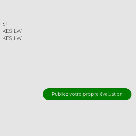
SI
KESILW
KESILW
Publiez votre propre évaluation