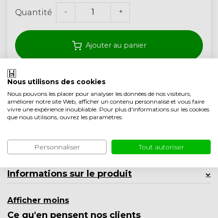
-
+
Quantité
Ajouter au panier
Nous utilisons des cookies
Livraison gratuite à partir de 350,- (<40 kg)
Nous pouvons les placer pour analyser les données de nos visiteurs,
Garantie de 5 ans
améliorer notre site Web, afficher un contenu personnalisé et vous faire
vivre une expérience inoubliable. Pour plus d'informations sur les cookies
Qualité artisanale des Pays-Bas
que nous utilisons, ouvrez les paramètres.
Ajouter à la liste comparative
Personnaliser
Tout autoriser
Description du produit
Informations sur le produit
Afficher moins
Ce qu'en pensent nos clients