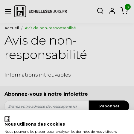
0
Accueil
Avis de non-responsabilité
Avis de non-
responsabilité
Informations introuvables
Abonnez-vous à notre infolettre
S'abonner
* Nous ne partagerons jamais vos informations avec qui que ce
soit.
Nous utilisons des cookies
Nous pouvons les placer pour analyser les données de nos visiteurs,
Mon compte