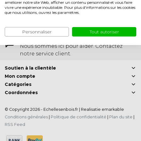
améliorer notre site Web, afficher un contenu personnalisé et vous faire
vivre une expérience inoubliable. Pour plus d'informations sur les cookies
Les options de votre compte : suivez vos
que nous utilisons, ouvrez les paramètres.
commandes, payez vos factures ou
organisez le retour d'un article.
Personnaliser
Tout autoriser
Des questions?
Nous sommes ici pour aider. Contactez
notre service client.
Soutien à la clientèle
Mon compte
Catégories
Coordonnées
© Copyright 2026 - Echellesenbois.fr | Realisatie
emarkable
Conditions générales
|
Politique de confidentialité
|
Plan du site
|
RSS Feed