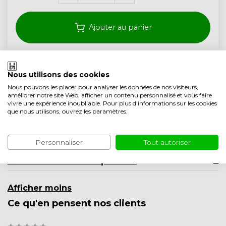
Ajouter au panier
Livraison gratuite à partir de 350,- (<40 kg)
Nous utilisons des cookies
Garantie de 5 ans
Nous pouvons les placer pour analyser les données de nos visiteurs,
améliorer notre site Web, afficher un contenu personnalisé et vous faire
Qualité artisanale des Pays-Bas
vivre une expérience inoubliable. Pour plus d'informations sur les cookies
que nous utilisons, ouvrez les paramètres.
Ajouter à la liste comparative
Description du produit
Personnaliser
Tout autoriser
Informations sur le produit
Afficher moins
Ce qu'en pensent nos clients