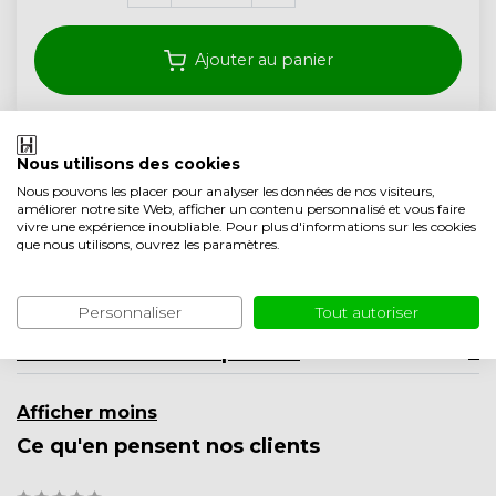
Ajouter au panier
Livraison gratuite à partir de 350,- (<40 kg)
Nous utilisons des cookies
Garantie de 5 ans
Nous pouvons les placer pour analyser les données de nos visiteurs,
améliorer notre site Web, afficher un contenu personnalisé et vous faire
Qualité artisanale des Pays-Bas
vivre une expérience inoubliable. Pour plus d'informations sur les cookies
que nous utilisons, ouvrez les paramètres.
Ajouter à la liste comparative
Description du produit
Personnaliser
Tout autoriser
Informations sur le produit
Afficher moins
Ce qu'en pensent nos clients