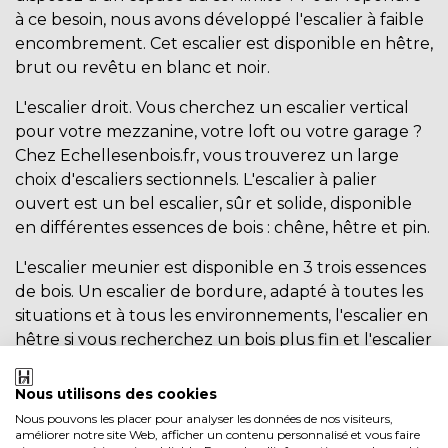
à ce besoin, nous avons développé l'escalier à faible
encombrement. Cet escalier est disponible en hêtre,
brut ou revêtu en blanc et noir.
L'
escalier droit
. Vous cherchez un escalier vertical
pour votre mezzanine, votre loft ou votre garage ?
Chez Echellesenbois.fr, vous trouverez un large
choix d'escaliers sectionnels. L'escalier à palier
ouvert est un bel escalier, sûr et solide, disponible
en différentes essences de bois : chêne, hêtre et pin.
L'
escalier meunier
est disponible en 3 trois essences
de bois. Un escalier de bordure, adapté à toutes les
situations et à tous les environnements, l'escalier en
hêtre si vous recherchez un bois plus fin et l'escalier
en chêne si vous recherchez un escalier de meunier
élégant. L'escalier en chêne est disponible brut,
Nous utilisons des cookies
mais aussi en noir ou avec une laque naturelle.
Nous pouvons les placer pour analyser les données de nos visiteurs,
L'escalier en hêtre est également disponible en
améliorer notre site Web, afficher un contenu personnalisé et vous faire