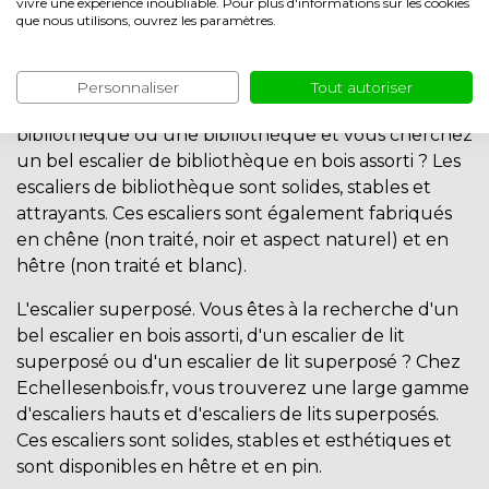
vivre une expérience inoubliable. Pour plus d'informations sur les cookies
blanc. Un escalier différent convient à chaque
que nous utilisons, ouvrez les paramètres.
intérieur ou environnement. Lequel convient à
votre maison ?
Personnaliser
Tout autoriser
L'
escalier bibliothèque
. Vous avez un mur de
bibliothèque ou une bibliothèque et vous cherchez
un bel escalier de bibliothèque en bois assorti ? Les
escaliers de bibliothèque sont solides, stables et
attrayants. Ces escaliers sont également fabriqués
en chêne (non traité, noir et aspect naturel) et en
hêtre (non traité et blanc).
L'escalier superposé
. Vous êtes à la recherche d'un
bel escalier en bois assorti, d'un escalier de lit
superposé ou d'un escalier de lit superposé ? Chez
Echellesenbois.fr, vous trouverez une large gamme
d'escaliers hauts et d'escaliers de lits superposés.
Ces escaliers sont solides, stables et esthétiques et
sont disponibles en hêtre et en pin.