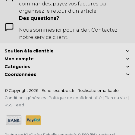
commandes, payez vos factures ou
organisez le retour d'un article.
Des questions?
Nous sommes ici pour aider. Contactez
notre service client.
Soutien à la clientèle
Mon compte
Catégories
Coordonnées
© Copyright 2026 - Echellesenbois.fr | Realisatie
emarkable
Conditions générales
|
Politique de confidentialité
|
Plan du site
|
RSS Feed
Rating on
KiyOh
for Echellesenbois.fr: 8.5/10 (564 reviews)