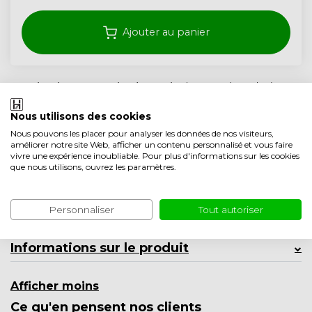
Ajouter au panier
Livraison gratuite à partir de 350,- (<40 kg)
Garantie de 5 ans
Nous utilisons des cookies
Qualité artisanale des Pays-Bas
Nous pouvons les placer pour analyser les données de nos visiteurs,
améliorer notre site Web, afficher un contenu personnalisé et vous faire
vivre une expérience inoubliable. Pour plus d'informations sur les cookies
Ajouter à la liste comparative
que nous utilisons, ouvrez les paramètres.
Spécifications
Personnaliser
Tout autoriser
Description du produit
Informations sur le produit
Afficher moins
Ce qu'en pensent nos clients